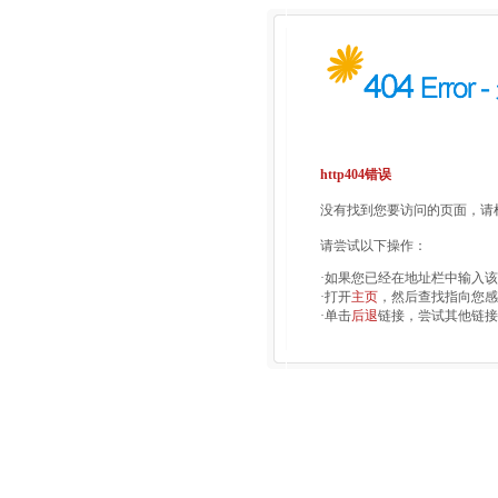
http404错误
没有找到您要访问的页面，请检
请尝试以下操作：
·如果您已经在地址栏中输入
·打开
主页
，然后查找指向您感
·单击
后退
链接，尝试其他链接