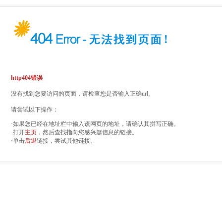
http404错误
没有找到您要访问的页面，请检查您是否输入正确url。
请尝试以下操作：
·如果您已经在地址栏中输入该网页的地址，请确认其拼写正确。
·打开
主页
，然后查找指向您感兴趣信息的链接。
·单击
后退
链接，尝试其他链接。