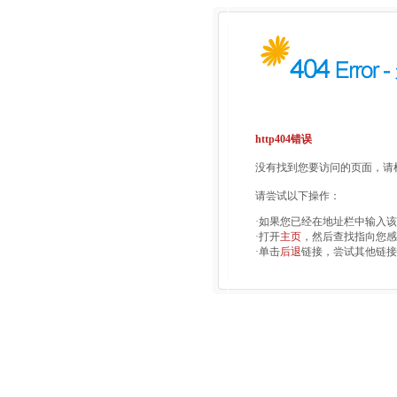
http404错误
没有找到您要访问的页面，请检
请尝试以下操作：
·如果您已经在地址栏中输入
·打开
主页
，然后查找指向您感
·单击
后退
链接，尝试其他链接