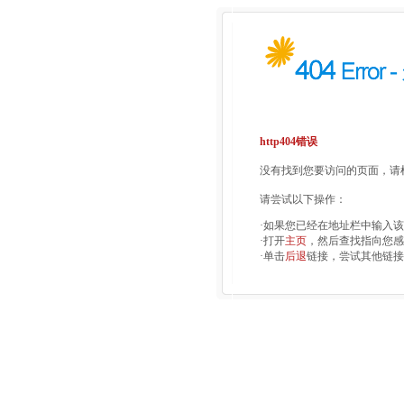
http404错误
没有找到您要访问的页面，请检
请尝试以下操作：
·如果您已经在地址栏中输入
·打开
主页
，然后查找指向您感
·单击
后退
链接，尝试其他链接