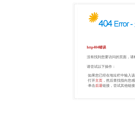
http404错误
没有找到您要访问的页面，请检
请尝试以下操作：
·如果您已经在地址栏中输入
·打开
主页
，然后查找指向您感
·单击
后退
链接，尝试其他链接