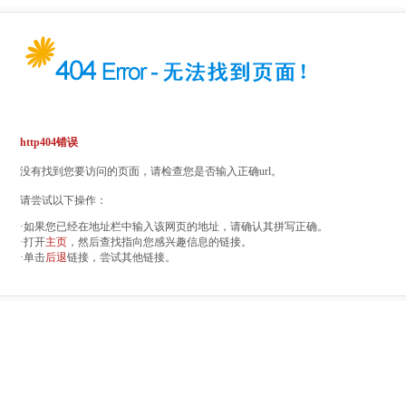
http404错误
没有找到您要访问的页面，请检查您是否输入正确url。
请尝试以下操作：
·如果您已经在地址栏中输入该网页的地址，请确认其拼写正确。
·打开
主页
，然后查找指向您感兴趣信息的链接。
·单击
后退
链接，尝试其他链接。