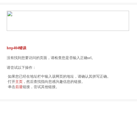
http404错误
没有找到您要访问的页面，请检查您是否输入正确url。
请尝试以下操作：
·如果您已经在地址栏中输入该网页的地址，请确认其拼写正确。
·打开
主页
，然后查找指向您感兴趣信息的链接。
·单击
后退
链接，尝试其他链接。