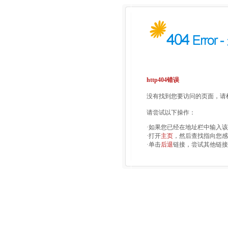
http404错误
没有找到您要访问的页面，请检
请尝试以下操作：
·如果您已经在地址栏中输入
·打开
主页
，然后查找指向您感
·单击
后退
链接，尝试其他链接