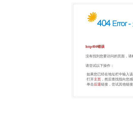
http404错误
没有找到您要访问的页面，请检
请尝试以下操作：
·如果您已经在地址栏中输入
·打开
主页
，然后查找指向您感
·单击
后退
链接，尝试其他链接