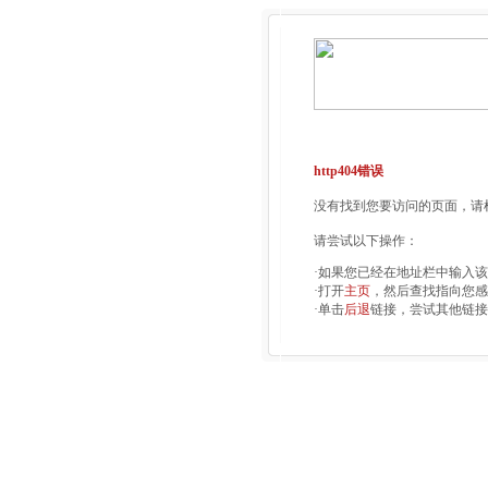
http404错误
没有找到您要访问的页面，请检
请尝试以下操作：
·如果您已经在地址栏中输入
·打开
主页
，然后查找指向您感
·单击
后退
链接，尝试其他链接