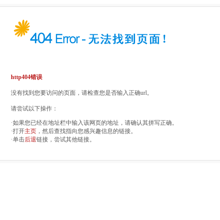
http404错误
没有找到您要访问的页面，请检查您是否输入正确url。
请尝试以下操作：
·如果您已经在地址栏中输入该网页的地址，请确认其拼写正确。
·打开
主页
，然后查找指向您感兴趣信息的链接。
·单击
后退
链接，尝试其他链接。