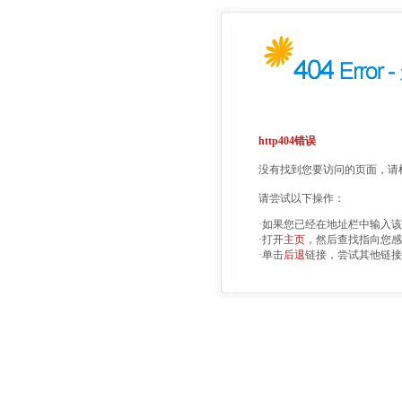
http404错误
没有找到您要访问的页面，请检
请尝试以下操作：
·如果您已经在地址栏中输入
·打开
主页
，然后查找指向您感
·单击
后退
链接，尝试其他链接