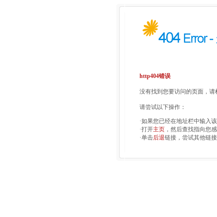
http404错误
没有找到您要访问的页面，请检
请尝试以下操作：
·如果您已经在地址栏中输入
·打开
主页
，然后查找指向您感
·单击
后退
链接，尝试其他链接