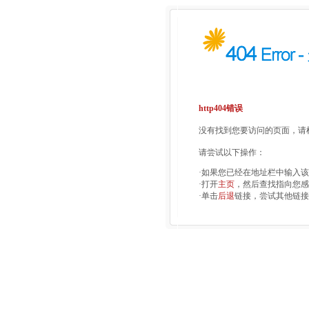
http404错误
没有找到您要访问的页面，请检
请尝试以下操作：
·如果您已经在地址栏中输入
·打开
主页
，然后查找指向您感
·单击
后退
链接，尝试其他链接