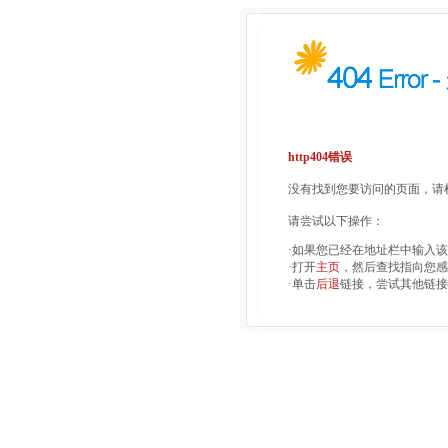
http404错误
没有找到您要访问的页面，请检
请尝试以下操作：
·如果您已经在地址栏中输入
·打开
主页
，然后查找指向您感
·单击
后退
链接，尝试其他链接