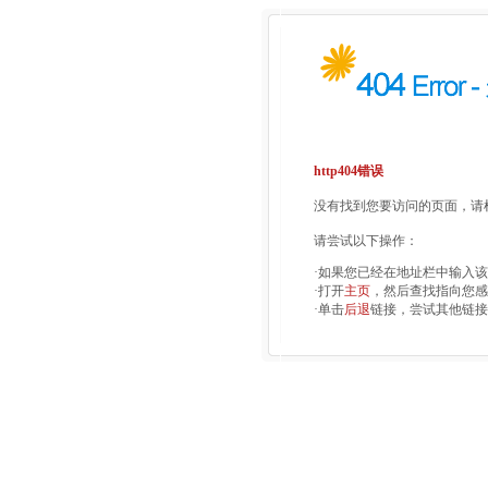
http404错误
没有找到您要访问的页面，请检
请尝试以下操作：
·如果您已经在地址栏中输入
·打开
主页
，然后查找指向您感
·单击
后退
链接，尝试其他链接