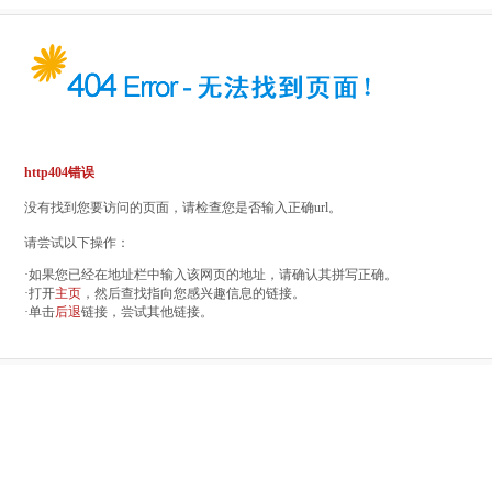
http404错误
没有找到您要访问的页面，请检查您是否输入正确url。
请尝试以下操作：
·如果您已经在地址栏中输入该网页的地址，请确认其拼写正确。
·打开
主页
，然后查找指向您感兴趣信息的链接。
·单击
后退
链接，尝试其他链接。