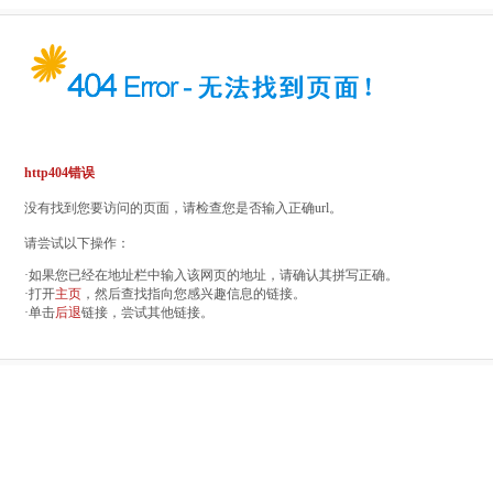
http404错误
没有找到您要访问的页面，请检查您是否输入正确url。
请尝试以下操作：
·如果您已经在地址栏中输入该网页的地址，请确认其拼写正确。
·打开
主页
，然后查找指向您感兴趣信息的链接。
·单击
后退
链接，尝试其他链接。