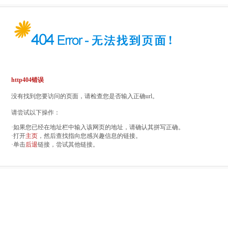
http404错误
没有找到您要访问的页面，请检查您是否输入正确url。
请尝试以下操作：
·如果您已经在地址栏中输入该网页的地址，请确认其拼写正确。
·打开
主页
，然后查找指向您感兴趣信息的链接。
·单击
后退
链接，尝试其他链接。