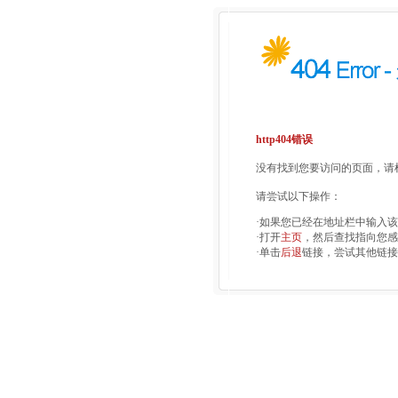
http404错误
没有找到您要访问的页面，请检
请尝试以下操作：
·如果您已经在地址栏中输入
·打开
主页
，然后查找指向您感
·单击
后退
链接，尝试其他链接