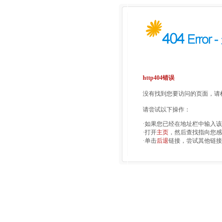
http404错误
没有找到您要访问的页面，请检
请尝试以下操作：
·如果您已经在地址栏中输入
·打开
主页
，然后查找指向您感
·单击
后退
链接，尝试其他链接