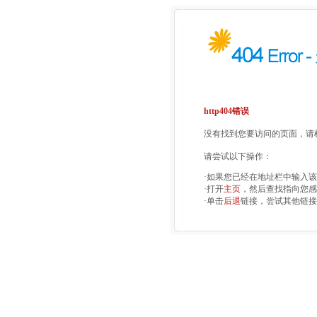
http404错误
没有找到您要访问的页面，请检
请尝试以下操作：
·如果您已经在地址栏中输入
·打开
主页
，然后查找指向您感
·单击
后退
链接，尝试其他链接