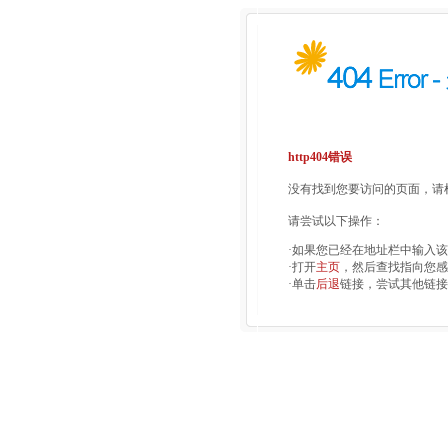
http404错误
没有找到您要访问的页面，请检
请尝试以下操作：
·如果您已经在地址栏中输入
·打开
主页
，然后查找指向您感
·单击
后退
链接，尝试其他链接