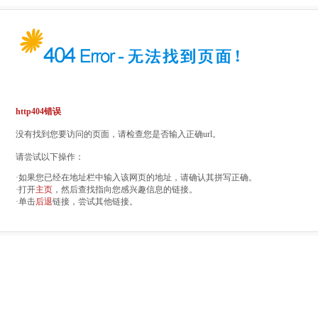
http404错误
没有找到您要访问的页面，请检查您是否输入正确url。
请尝试以下操作：
·如果您已经在地址栏中输入该网页的地址，请确认其拼写正确。
·打开
主页
，然后查找指向您感兴趣信息的链接。
·单击
后退
链接，尝试其他链接。