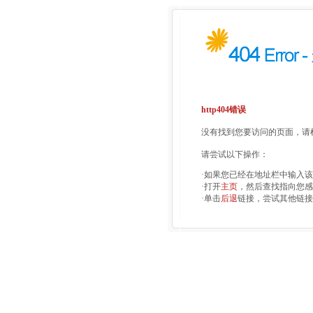
http404错误
没有找到您要访问的页面，请检
请尝试以下操作：
·如果您已经在地址栏中输入
·打开
主页
，然后查找指向您感
·单击
后退
链接，尝试其他链接