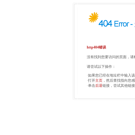
http404错误
没有找到您要访问的页面，请检
请尝试以下操作：
·如果您已经在地址栏中输入
·打开
主页
，然后查找指向您感
·单击
后退
链接，尝试其他链接