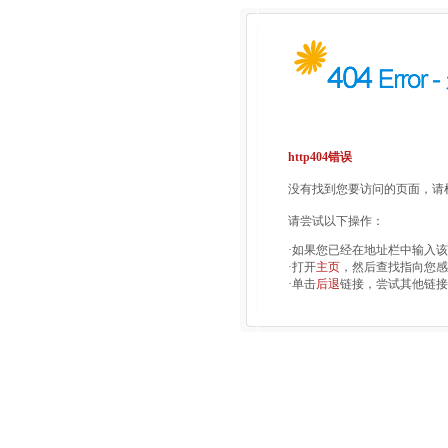
http404错误
没有找到您要访问的页面，请检
请尝试以下操作：
·如果您已经在地址栏中输入
·打开
主页
，然后查找指向您感
·单击
后退
链接，尝试其他链接