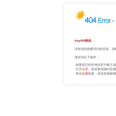
http404错误
没有找到您要访问的页面，请检
请尝试以下操作：
·如果您已经在地址栏中输入
·打开
主页
，然后查找指向您感
·单击
后退
链接，尝试其他链接