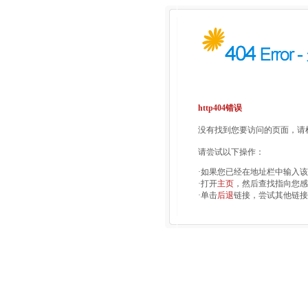
http404错误
没有找到您要访问的页面，请检
请尝试以下操作：
·如果您已经在地址栏中输入
·打开
主页
，然后查找指向您感
·单击
后退
链接，尝试其他链接