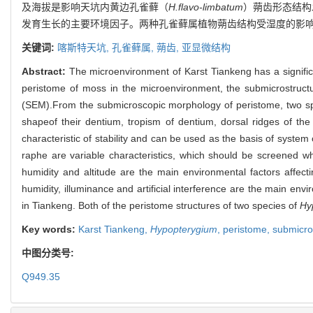
及海拔是影响天坑内黄边孔雀藓（
H.flavo-limbatum
）蒴齿形态结构
发育生长的主要环境因子。两种孔雀藓属植物蒴齿结构受湿度的影
关键词:
喀斯特天坑,
孔雀藓属,
蒴齿,
亚显微结构
Abstract:
The microenvironment of Karst Tiankeng has a significan
peristome of moss in the microenvironment, the submicrostruct
(SEM).From the submicroscopic morphology of peristome, two s
shapeof their dentium, tropism of dentium, dorsal ridges of the
characteristic of stability and can be used as the basis of syste
raphe are variable characteristics, which should be screened wh
humidity and altitude are the main environmental factors affec
humidity, illuminance and artificial interference are the main en
in Tiankeng. Both of the peristome structures of two species of
Hy
Key words:
Karst Tiankeng,
Hypopterygium
,
peristome,
submicro
中图分类号:
Q949.35