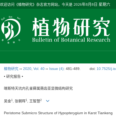
欢迎访问《植物研究》杂志官方网站，今天是
2026年8月8日 星期六
植物研究
››
2020
,
Vol. 40
››
Issue (4)
: 481-489.
doi:
10.7525/j.i
• 研究报告 •
喀斯特天坑内孔雀藓属蒴齿亚显微结构研究
1
1
2
吴金
, 张朝晖
, 王智慧
Peristome Submicro Structure of
Hypopterygium
in Karst Tiankeng