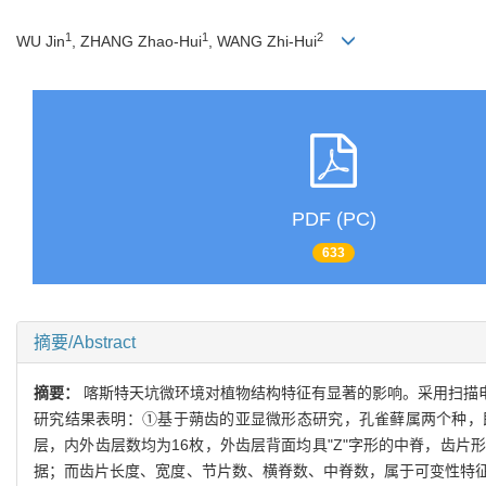
1
1
2
WU Jin
, ZHANG Zhao-Hui
, WANG Zhi-Hui
PDF (PC)
633
摘要/Abstract
摘要：
喀斯特天坑微环境对植物结构特征有显著的影响。采用扫描
研究结果表明：①基于蒴齿的亚显微形态研究，孔雀藓属两个种，
层，内外齿层数均为16枚，外齿层背面均具"Z"字形的中脊，齿
据；而齿片长度、宽度、节片数、横脊数、中脊数，属于可变性特